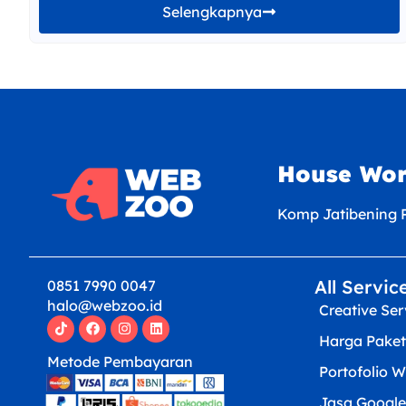
Selengkapnya
House Wo
Komp Jatibening Pe
All Servic
0851 7990 0047
halo@webzoo.id
Creative Ser
Harga Paket
Metode Pembayaran
Portofolio W
Jasa Google