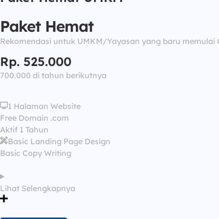
Paket Hemat
Rekomendasi untuk UMKM/Yayasan yang baru memulai G
Rp. 525.000
700.000 di tahun berikutnya
1 Halaman Website
Free Domain .com
Aktif 1 Tahun
Basic Landing Page Design
Basic Copy Writing
Lihat Selengkapnya